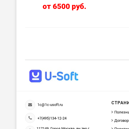
от 6500 руб.
СТРАН
1c@1c-usoft.ru
Полезн
+7(495)134-12-24
Договор
117149, Город Москва, вн.тер.г.
Политик