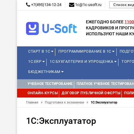
+7(495)134-12-24
1c@1c-usoft.ru
Список ви
ЕЖЕГОДНО БОЛЕЕ
1100
КАДРОВИКОВ И ПРОГ
ИСПОЛЬЗУЮТ НАШИ КУ
СТАРТ В 1С
ПРОГРАММИРОВАНИЕ В 1С
ПОДГО
1С:ERP
1С:БУХГАЛТЕРИЯ И УПРОЩЕНКА
ТОРГО
БЮДЖЕТНИКАМ
КУРСЫ ДЛЯ ШКОЛЬНИКОВ
ДЛЯ ШКОЛЬНИКОВ
УЧЕБНОЕ ТЕСТИРОВАНИЕ
ПЛАТНОЕ УЧЕБНОЕ ТЕСТИРОВА
ОНЛАЙН-КУРСЫ
ДОГОВОР ПУБЛИЧНОЙ ОФЕРТЫ
ПОЛИ
»
»
Главная
Подготовка к экзаменам
1С:Эксплуататор
1С:Эксплуататор