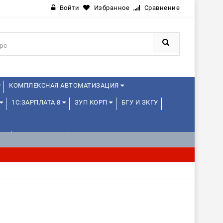
Войти
Избранное
Сравнение
КОМПЛЕКСНАЯ АВТОМАТИЗАЦИЯ
1С:ЗАРПЛАТА 8
ЗУП КОРП
БГУ И ЗКГУ
Е
1С:МЕДИЦИНА
WEB, JAVA И ANDROID