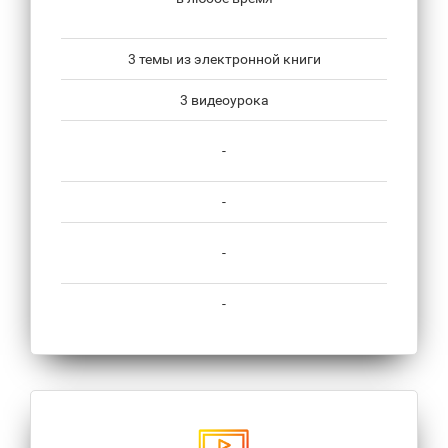
3 темы из электронной книги
3 видеоурока
-
-
-
-