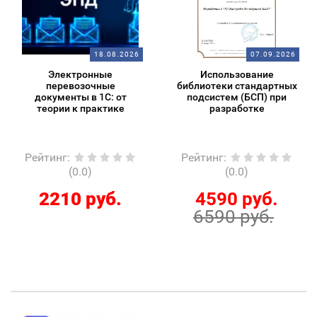
18.08.2026
07.09.2026
нные
Использование
Бэкапы в
очные
библиотеки стандартных
в 1С: от
подсистем (БСП) при
рактике
разработке
Рейтинг
:
Рейтинг
:
)
(0.0)
(0.0)
руб.
4590 руб.
210 р
6590 руб.