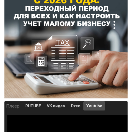
Плеер:
RUTUBE
VK видео
Dzen
Youtube