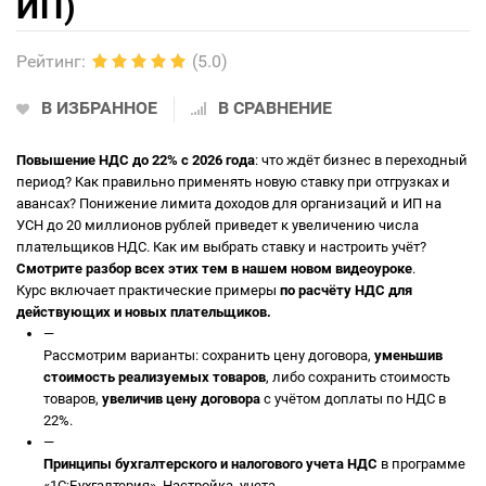
ИП)
Рейтинг
:
(5.0)
В ИЗБРАННОЕ
В СРАВНЕНИЕ
Повышение НДС до 22% с 2026 года
: что ждёт бизнес в переходный
период? Как правильно применять новую ставку при отгрузках и
авансах? Понижение лимита доходов для организаций и ИП на
УСН до 20 миллионов рублей приведет к увеличению числа
плательщиков НДС. Как им выбрать ставку и настроить учёт?
Смотрите разбор всех этих тем в нашем новом видеоуроке
.
Курс включает практические примеры
по расчёту НДС для
действующих и новых плательщиков.
—
Рассмотрим варианты: сохранить цену договора,
уменьшив
стоимость реализуемых товаров
, либо сохранить стоимость
товаров,
увеличив цену договора
с учётом доплаты по НДС в
22%.
—
Принципы бухгалтерского и налогового учета НДС
в программе
«1С:Бухгалтерия». Настройка учета.